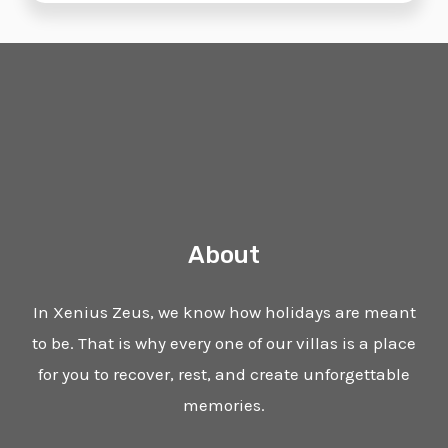
e
t
e
n
e
t
b
s
r
e
l
a
o
a
-
o
g
o
p
s
p
r
k
p
q
e
a
u
-
m
a
o
r
p
e
e
n
-
t
e
x
t
About
In Xenius Zeus, we know how holidays are meant
to be. That is why every one of our villas is a place
for you to recover, rest, and create unforgettable
memories.