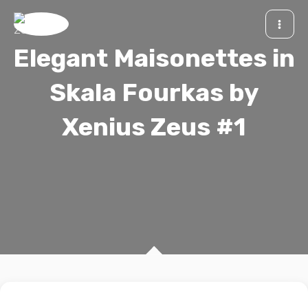
Skip
MA
to
ME
Elegant Maisonettes in
content
Skala Fourkas by
Xenius Zeus #1
E