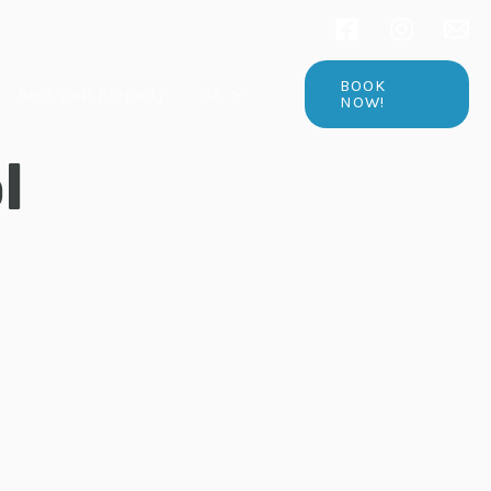
BOOK
Rent your Property
DE
NOW!
l