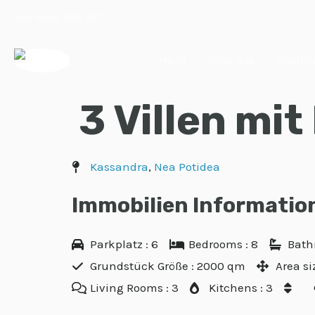
Zum
+30 6982 978 557
Inhalt
springen
Heim
Über uns
Chalkid
3 Villen mit
Kassandra
,
Nea Potidea
Immobilien Informatio
Parkplatz : 6
Bedrooms : 8
Bath
Grundstück Größe : 2000 qm
Area si
Living Rooms : 3
Kitchens : 3