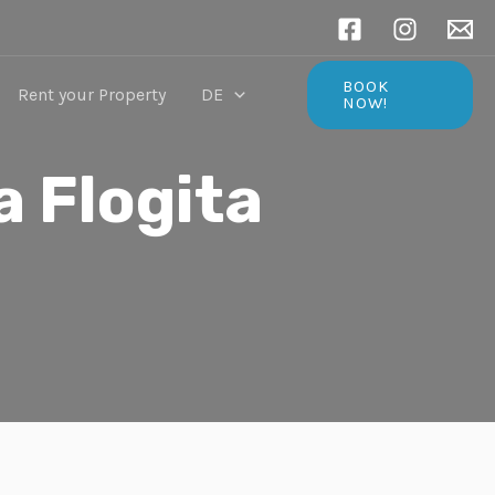
BOOK
Rent your Property
DE
NOW!
a Flogita