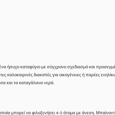
ένα ήσυχο καταφύγιο με σύγχρονο σχεδιασμό και προσεγμ
τες καλοκαιρινές διακοπές για οικογένειες ή παρέες ενηλίκ
σσα και τα καταγάλανα νερά.
η οποία μπορεί να φιλοξενήσει 4-5 άτομα με άνεση. Μπαίνον