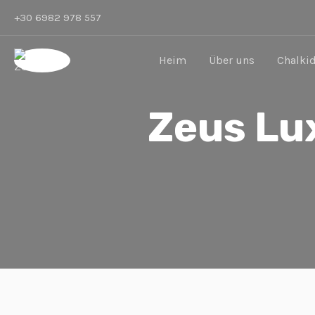
Zum
+30 6982 978 557
Inhalt
springen
Heim
Über uns
Chalkid
Zeus Lux