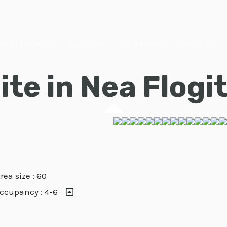
Halkidiki, Greece
idiki Guide
Our Villas
Our Partners
Contact
ite in Nea Flogi
rea size : 60
ccupancy : 4-6