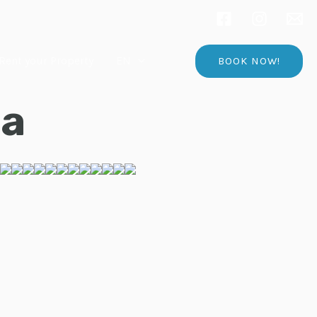
Rent your Property
EN
BOOK NOW!
ta