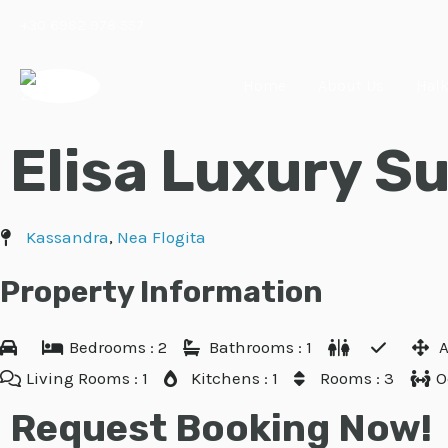
Skip
+30 6982 978 557
to
content
Home
About Us
Halk
Elisa Luxury Su
Kassandra
,
Nea Flogita
Property Information
Bedrooms : 2
Bathrooms : 1
A
Living Rooms : 1
Kitchens : 1
Rooms : 3
O
Request Booking Now!